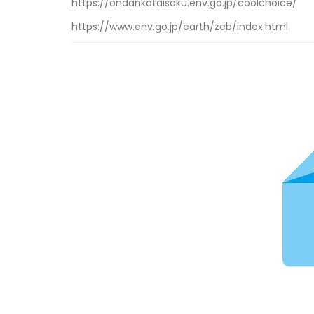
https://ondankataisaku.env.go.jp/coolchoice/
https://www.env.go.jp/earth/zeb/index.html